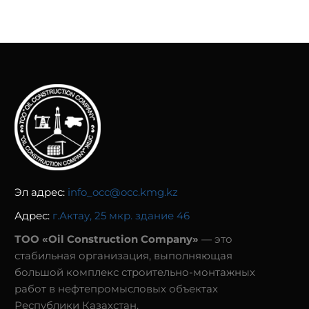
Эл адрес:
info_occ@occ.kmg.kz
Адрес:
г.Актау, 25 мкр. здание 46
ТОО «Oil Construction Company»
— это
стабильная организация, выполняющая
большой комплекс строительно-монтажных
работ в нефтепромысловых объектах
Республики Казахстан.