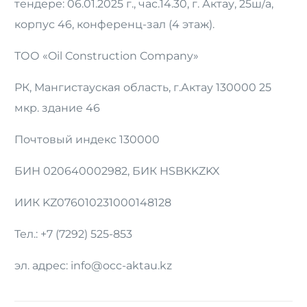
тендере: 06.01.2025 г., час.14.30, г. Актау, 25ш/а,
корпус 46, конференц-зал (4 этаж).
ТОО «Oil Construction Company»
РК, Мангистауская область, г.Актау 130000 25
мкр. здание 46
Почтовый индекс 130000
БИН 020640002982, БИК HSBKKZKX
ИИК KZ076010231000148128
Тел.: +7 (7292) 525-853
эл. адрес: info@occ-aktau.kz