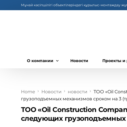
Мұнай кәсіпшілігі объектілеріндегі құрылыс-монтаждау ж
О компании
Новости
Проекты и
О компании
Руководство компании
Home
Новости
новости
ТОО «Oil Con
грузоподъемных механизмов сроком на 3 (т
Корпоративные документы
ТОО «Oil Construction Compa
Деятельность
следующих грузоподъемных м
Омбудсмен