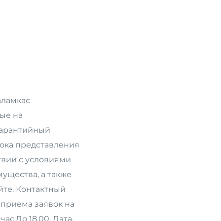
Внутренние документы
Общие документы
аламкас
ные на
Гарантийный
рока представления
твии с условиями
ущества, а также
йте. Контактный
к приема заявок на
час.До 18.00. Дата,