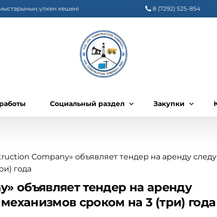
ұмыстарының үлкен кешені
8 (7292) 525-854
 работы
Социальный раздел
Закупки
Социальная ответственность, социально-быт
Закупки 2022 го
Закупки 2023 го
struction Company» объявляет тендер на аренду сле
ри) года
Закупки 2024 го
ny» объявляет тендер на аренду
Закупки 2025 го
еханизмов сроком на 3 (три) года
Закупки 2026 го