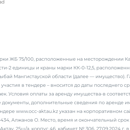
ad
ки ЖБ 75/100, расположенные на месторождении К
ти-2 единицы и краны марки КК-0-12,5, расположен
бай Мангистауской области (далее — имущество). 
участия в тендере – вносится до даты последнего с
аек. Условия оплаты за аренду имущества-в соответс
е документы, дополнительные сведения по аренде им
ендере www.occ-aktau.kz указан на корпоративном са
91-434, Алжанов О. Место, время и окончательный сро
Актау, 25ш/а, корпус 46, кабинет № 306, 27.09.2024 г. в 