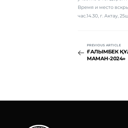
Время и место вскрыт
час.14.30, г. Актау, 2
PREVIOUS ARTICLE
ҒАЛЫМБЕК ҚҰЛ
МАМАН-2024»