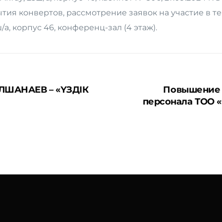
ия конвертов, рассмотрение заявок на участие в тенде
5ш/а, корпус 46, конференц-зал (4 этаж).
ШАНАЕВ – «ҮЗДІК
Повышение
персонала ТОО «O
Company
внутре