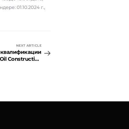
ре: 01.10.2024 г.,
NEXT ARTICLE
 квалификации
il Construction
» посредством
ннего обучения