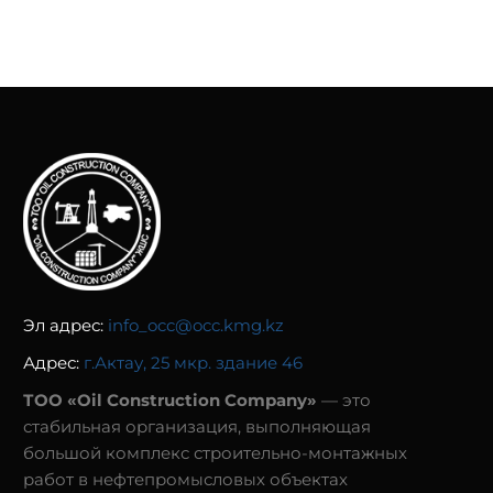
ВЫБОРА
ВЫБОРА
ПОТЕНЦИАЛЬНОГО
ПОТЕНЦИАЛЬНОГО
ПОСТАВЩИКА ПРИ
ПОСТАВЩИКА ПРИ
ОСУЩЕСТВЛЕНИИ
ОСУЩЕСТВЛЕНИИ
ПРОЦЕДУР
ПРОЦЕДУР
ЗАКУПОК ТОВАРОВ
ЗАКУПОК РАБОТ
Эл адрес:
info_occ@occ.kmg.kz
Адрес:
г.Актау, 25 мкр. здание 46
ТОО «Oil Construction Company»
— это
стабильная организация, выполняющая
большой комплекс строительно-монтажных
работ в нефтепромысловых объектах