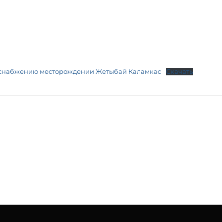
оснабжению месторождении Жетыбай Каламкас
Скачать