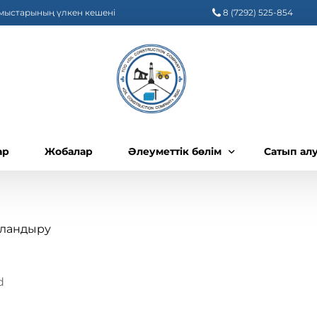
ұмыстарының үлкен кешені
8 (7292) 525-854
ар
Жобалар
Әлеуметтік бөлім
Сатып ал
Әлеуметтік жауапкершілік, әлеум
Сатып ал
Сатып ал
рландыру
Сатып ал
Сатып ал
d
Сатып ал