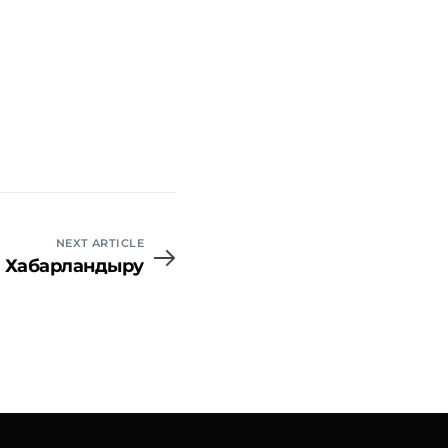
Ішкі құжаттар
Жалпы құжаттар
NEXT ARTICLE
Хабарландыру