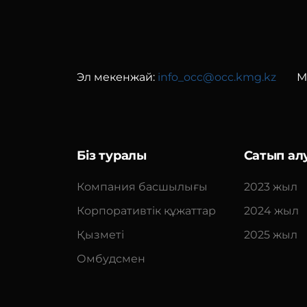
Эл мекенжай:
info_occ@occ.kmg.kz
М
Біз туралы
Сатып ал
Компания басшылығы
2023 жыл
Корпоративтік құжаттар
2024 жыл
Қызметі
2025 жыл
Омбудсмен