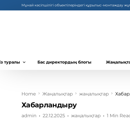
Мұнай кәсіпшілігі объектілеріндегі құрылыс-монтаждау ж
із туралы
Бас директордың блогы
Жаңалықт
із туралы
омпания басшылығы
Home
Жаңалықтар
жаңалықтар
Хаба
орпоративтік құжаттар
Хабарландыру
ызметі
admin
22.12.2025
жаңалықтар
1 Min Rea
мбудсмен