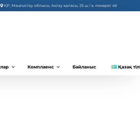
ҚР, Маңғыстау облысы, Ақтау қаласы, 25 ш / а. ғимарат 46
улар
Комплаенс
Байланыс
Қазақ тіл
еттік-тұрмыстық жағдайлар, қызметкерлер мен олардың 
улар 2022 жыл
Комплаенс туралы
Қазақ тіл
улар 2023 жыл
Сыбайлас жемқорлыққа қарсы саясат
Русский
улар 2024 жыл
Сәйкестік тәуекелін басқару
улар 2025 жыл
Байланыс арналары
улар 2026 жыл
Жиі қойылатын сұрақтар (FAQ)